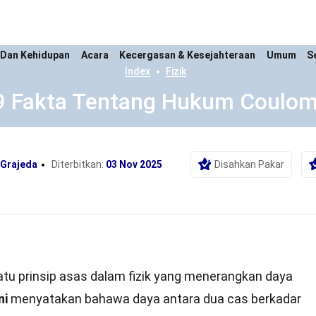
 Dan Kehidupan
Acara
Kecergasan & Kesejahteraan
Umum
S
Index
Fizik
9 Fakta Tentang Hukum Coulo
 Grajeda
Diterbitkan:
03 Nov 2025
Disahkan Pakar
atu prinsip asas dalam fizik yang menerangkan daya
ni
menyatakan bahawa daya antara dua cas berkadar