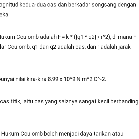
magnitud kedua-dua cas dan berkadar songsang dengan
eka.
um Coulomb adalah F = k * (|q1 * q2| / r^2), di mana F
ar Coulomb, q1 dan q2 adalah cas, dan r adalah jarak
ai nilai kira-kira 8.99 x 10^9 N m^2 C^-2.
as titik, iaitu cas yang saiznya sangat kecil berbanding
h Hukum Coulomb boleh menjadi daya tarikan atau