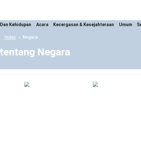
 Dan Kehidupan
Acara
Kecergasan & Kesejahteraan
Umum
S
Index
Negara
 tentang Negara