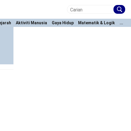
ejarah
Aktiviti Manusia
Gaya Hidup
Matematik & Logik
...