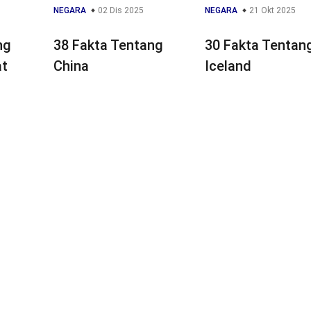
NEGARA
02 Dis 2025
NEGARA
21 Okt 2025
ng
38 Fakta Tentang
30 Fakta Tentan
at
China
Iceland