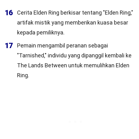
16
Cerita Elden Ring berkisar tentang "Elden Ring,"
artifak mistik yang memberikan kuasa besar
kepada pemiliknya.
17
Pemain mengambil peranan sebagai
"Tarnished," individu yang dipanggil kembali ke
The Lands Between untuk memulihkan Elden
Ring.