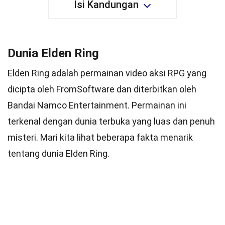
Isi Kandungan
Dunia Elden Ring
Elden Ring adalah permainan video aksi RPG yang
dicipta oleh FromSoftware dan diterbitkan oleh
Bandai Namco Entertainment. Permainan ini
terkenal dengan dunia terbuka yang luas dan penuh
misteri. Mari kita lihat beberapa fakta menarik
tentang dunia Elden Ring.