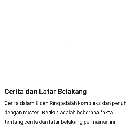
Cerita dan Latar Belakang
Cerita dalam Elden Ring adalah kompleks dan penuh
dengan misteri. Berikut adalah beberapa fakta
tentang cerita dan latar belakang permainan ini.