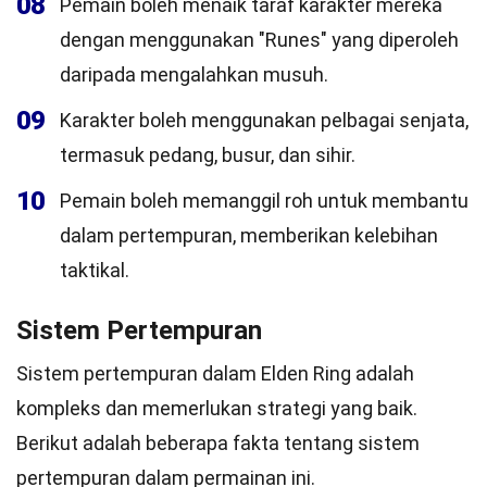
08
Pemain boleh menaik taraf karakter mereka
dengan menggunakan "Runes" yang diperoleh
daripada mengalahkan musuh.
09
Karakter boleh menggunakan pelbagai senjata,
termasuk pedang, busur, dan sihir.
10
Pemain boleh memanggil roh untuk membantu
dalam pertempuran, memberikan kelebihan
taktikal.
Sistem Pertempuran
Sistem pertempuran dalam Elden Ring adalah
kompleks dan memerlukan strategi yang baik.
Berikut adalah beberapa fakta tentang sistem
pertempuran dalam permainan ini.