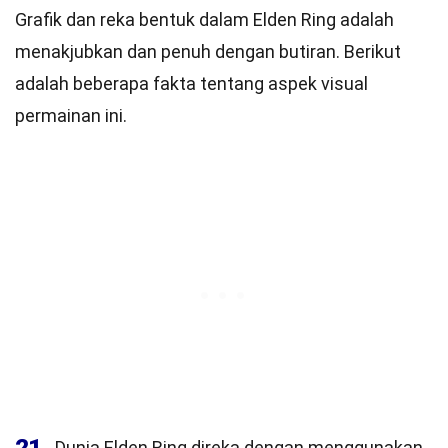
Grafik dan reka bentuk dalam Elden Ring adalah
menakjubkan dan penuh dengan butiran. Berikut
adalah beberapa fakta tentang aspek visual
permainan ini.
Dunia Elden Ring direka dengan menggunakan