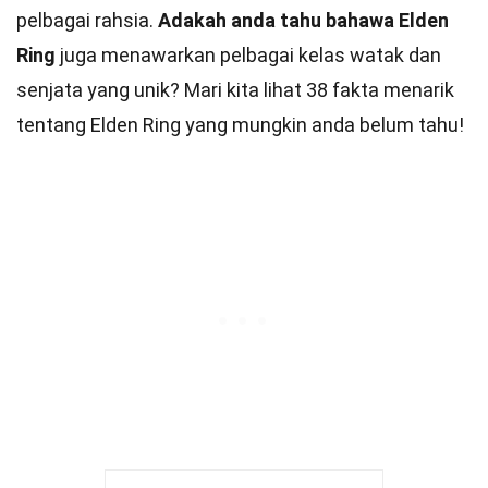
pelbagai rahsia.
Adakah anda tahu bahawa Elden
Ring
juga menawarkan pelbagai kelas watak dan
senjata yang unik? Mari kita lihat 38 fakta menarik
tentang Elden Ring yang mungkin anda belum tahu!