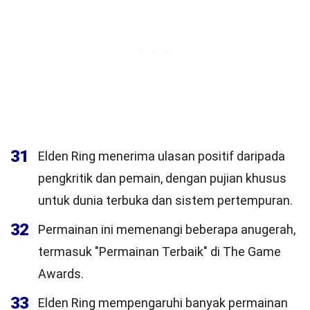
31
Elden Ring menerima ulasan positif daripada
pengkritik dan pemain, dengan pujian khusus
untuk dunia terbuka dan sistem pertempuran.
32
Permainan ini memenangi beberapa anugerah,
termasuk "Permainan Terbaik" di The Game
Awards.
33
Elden Ring mempengaruhi banyak permainan