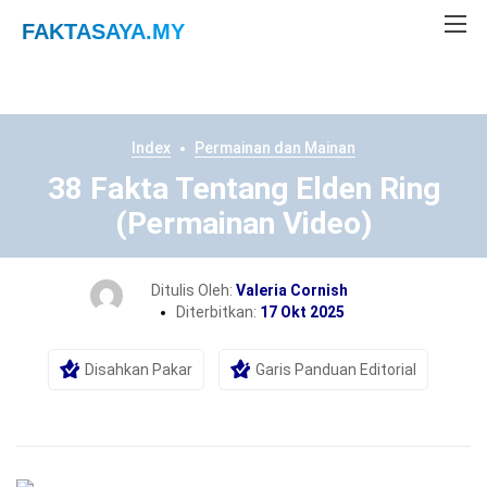
FAKTASAYA
.MY
Index
Permainan dan Mainan
38 Fakta Tentang Elden Ring
(Permainan Video)
Ditulis Oleh:
Valeria Cornish
Diterbitkan:
17 Okt 2025
Disahkan Pakar
Garis Panduan Editorial