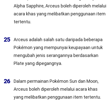
Alpha Sapphire, Arceus boleh diperoleh melalui
acara khas yang melibatkan penggunaan item
tertentu.
25
Arceus adalah salah satu daripada beberapa
Pokémon yang mempunyai keupayaan untuk
mengubah jenis serangannya berdasarkan
Plate yang dipegangnya.
26
Dalam permainan Pokémon Sun dan Moon,
Arceus boleh diperoleh melalui acara khas
yang melibatkan penggunaan item tertentu.