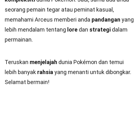
seorang pemain tegar atau peminat kasual,
memahami Arceus memberi anda
pandangan
yang
lebih mendalam tentang
lore
dan
strategi
dalam
permainan.
Teruskan
menjelajah
dunia Pokémon dan temui
lebih banyak
rahsia
yang menanti untuk dibongkar.
Selamat bermain!