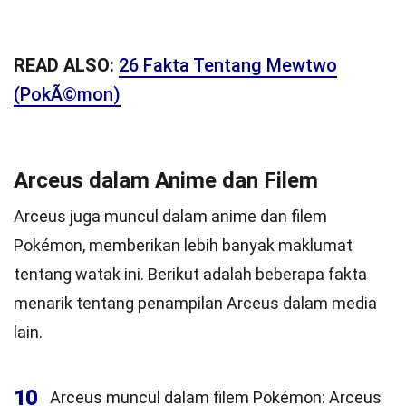
READ ALSO:
26 Fakta Tentang Mewtwo
(PokÃ©mon)
Arceus dalam Anime dan Filem
Arceus juga muncul dalam anime dan filem
Pokémon, memberikan lebih banyak maklumat
tentang watak ini. Berikut adalah beberapa fakta
menarik tentang penampilan Arceus dalam media
lain.
10
Arceus muncul dalam filem Pokémon: Arceus