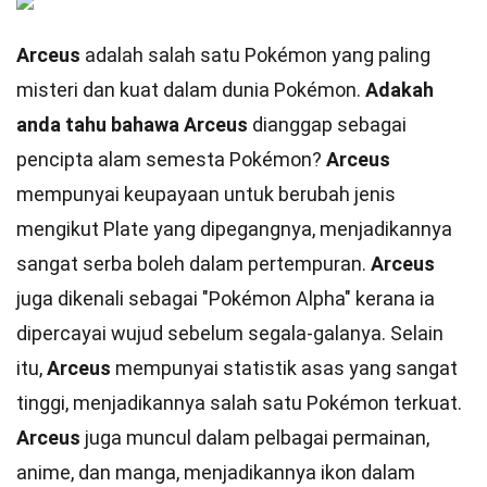
Arceus
adalah salah satu Pokémon yang paling
misteri dan kuat dalam dunia Pokémon.
Adakah
anda tahu bahawa Arceus
dianggap sebagai
pencipta alam semesta Pokémon?
Arceus
mempunyai keupayaan untuk berubah jenis
mengikut Plate yang dipegangnya, menjadikannya
sangat serba boleh dalam pertempuran.
Arceus
juga dikenali sebagai "Pokémon Alpha" kerana ia
dipercayai wujud sebelum segala-galanya. Selain
itu,
Arceus
mempunyai statistik asas yang sangat
tinggi, menjadikannya salah satu Pokémon terkuat.
Arceus
juga muncul dalam pelbagai permainan,
anime, dan manga, menjadikannya ikon dalam