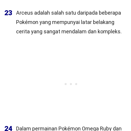
23
Arceus adalah salah satu daripada beberapa
Pokémon yang mempunyai latar belakang
cerita yang sangat mendalam dan kompleks.
24
Dalam permainan Pokémon Omega Ruby dan