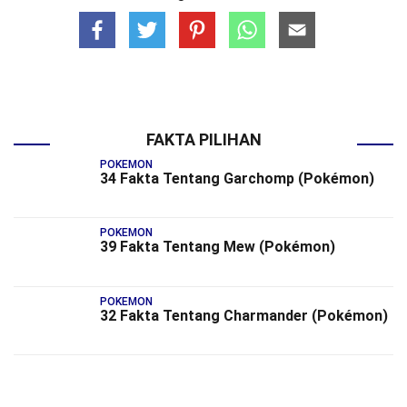
FAKTA PILIHAN
POKEMON
34 Fakta Tentang Garchomp (Pokémon)
POKEMON
39 Fakta Tentang Mew (Pokémon)
POKEMON
32 Fakta Tentang Charmander (Pokémon)