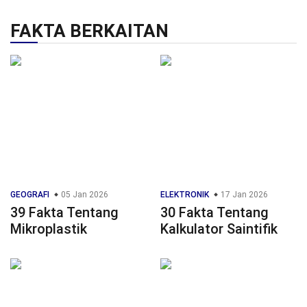
FAKTA BERKAITAN
GEOGRAFI
05 Jan 2026
ELEKTRONIK
17 Jan 2026
39 Fakta Tentang
30 Fakta Tentang
Mikroplastik
Kalkulator Saintifik