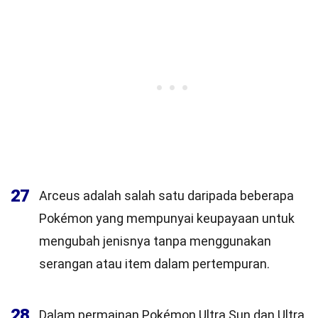
27
Arceus adalah salah satu daripada beberapa
Pokémon yang mempunyai keupayaan untuk
mengubah jenisnya tanpa menggunakan
serangan atau item dalam pertempuran.
28
Dalam permainan Pokémon Ultra Sun dan Ultra