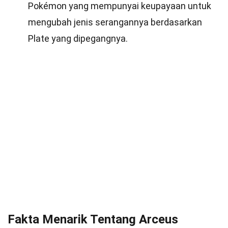
Pokémon yang mempunyai keupayaan untuk
mengubah jenis serangannya berdasarkan
Plate yang dipegangnya.
Fakta Menarik Tentang Arceus