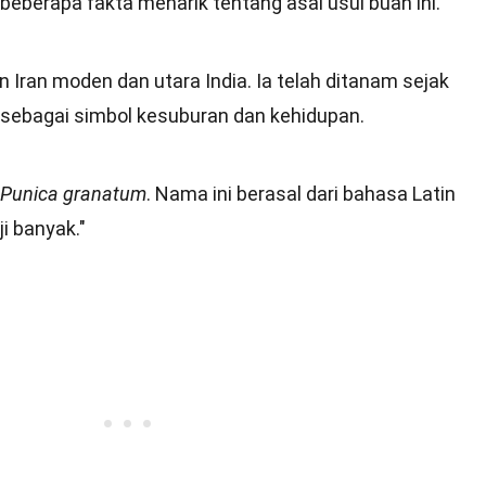
t beberapa fakta menarik tentang asal usul buah ini.
 Iran moden dan utara India. Ia telah ditanam sejak
sebagai simbol kesuburan dan kehidupan.
Punica granatum
. Nama ini berasal dari bahasa Latin
i banyak."