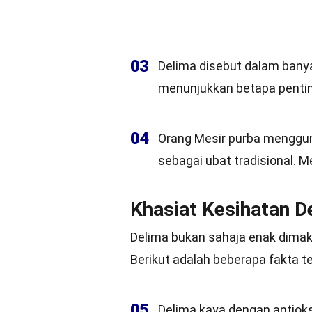
03
Delima disebut dalam banya
menunjukkan betapa pentin
04
Orang Mesir purba menggu
sebagai ubat tradisional.
Khasiat Kesihatan D
Delima bukan sahaja enak dimak
Berikut adalah beberapa fakta t
05
Delima kaya dengan antioks