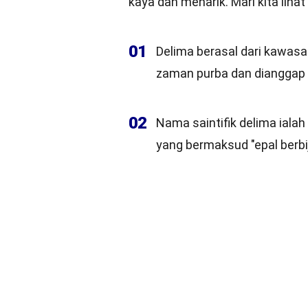
kaya dan menarik. Mari kita liha
01
Delima berasal dari kawasan
zaman purba dan dianggap 
02
Nama saintifik delima ialah
yang bermaksud "epal berbij