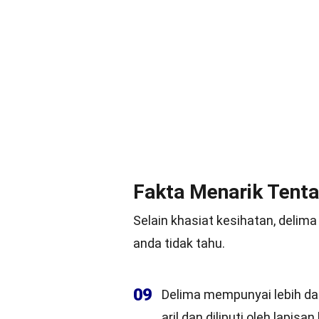
Fakta Menarik Tent
Selain khasiat kesihatan, deli
anda tidak tahu.
09
Delima mempunyai lebih darip
aril dan diliputi oleh lapisa