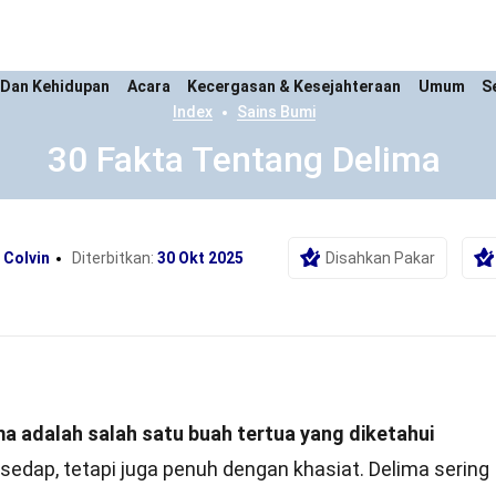
 Dan Kehidupan
Acara
Kecergasan & Kesejahteraan
Umum
S
Index
Sains Bumi
30 Fakta Tentang Delima
 Colvin
Diterbitkan:
30 Okt 2025
Disahkan Pakar
a adalah salah satu buah tertua yang diketahui
sedap, tetapi juga penuh dengan khasiat. Delima sering