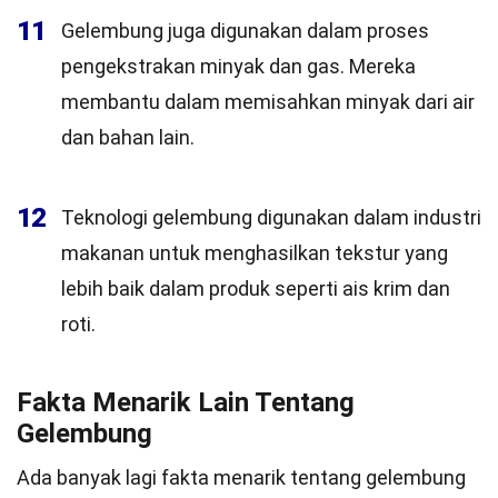
11
Gelembung juga digunakan dalam proses
pengekstrakan minyak dan gas. Mereka
membantu dalam memisahkan minyak dari air
dan bahan lain.
12
Teknologi gelembung digunakan dalam industri
makanan untuk menghasilkan tekstur yang
lebih baik dalam produk seperti ais krim dan
roti.
Fakta Menarik Lain Tentang
Gelembung
Ada banyak lagi fakta menarik tentang gelembung