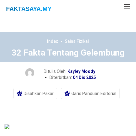
FAKTASAYA
.MY
Index
Sains Fizikal
32 Fakta Tentang Gelembung
Ditulis Oleh:
Kayley Moody
Diterbitkan:
04 Dis 2025
Disahkan Pakar
Garis Panduan Editorial