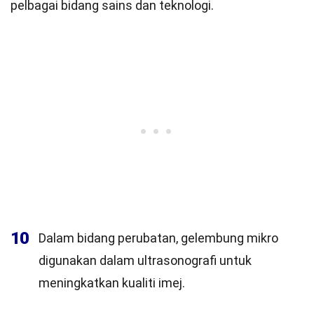
pelbagai bidang sains dan teknologi.
10
Dalam bidang perubatan, gelembung mikro
digunakan dalam ultrasonografi untuk
meningkatkan kualiti imej.