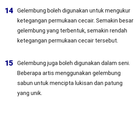
14
Gelembung boleh digunakan untuk mengukur
ketegangan permukaan cecair. Semakin besar
gelembung yang terbentuk, semakin rendah
ketegangan permukaan cecair tersebut.
15
Gelembung juga boleh digunakan dalam seni.
Beberapa artis menggunakan gelembung
sabun untuk mencipta lukisan dan patung
yang unik.