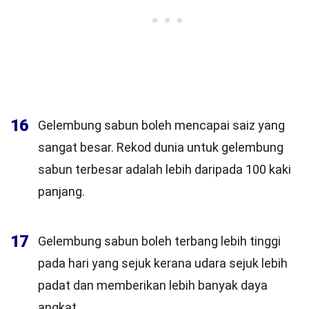
16
Gelembung sabun boleh mencapai saiz yang
sangat besar. Rekod dunia untuk gelembung
sabun terbesar adalah lebih daripada 100 kaki
panjang.
17
Gelembung sabun boleh terbang lebih tinggi
pada hari yang sejuk kerana udara sejuk lebih
padat dan memberikan lebih banyak daya
angkat.