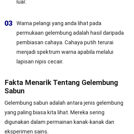
luar.
03
Warna pelangi yang anda lihat pada
permukaan gelembung adalah hasil daripada
pembiasan cahaya. Cahaya putih terurai
menjadi spektrum warna apabila melalui
lapisan nipis cecair.
Fakta Menarik Tentang Gelembung
Sabun
Gelembung sabun adalah antara jenis gelembung
yang paling biasa kita lihat. Mereka sering
digunakan dalam permainan kanak-kanak dan
eksperimen sains.