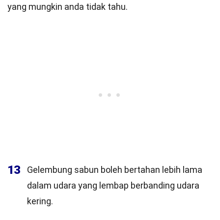
yang mungkin anda tidak tahu.
13
Gelembung sabun boleh bertahan lebih lama
dalam udara yang lembap berbanding udara
kering.