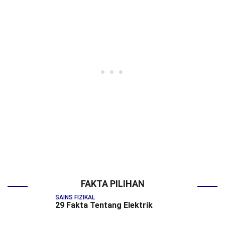
FAKTA PILIHAN
SAINS FIZIKAL
29 Fakta Tentang Elektrik