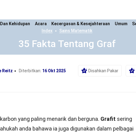
 Dan Kehidupan
Acara
Kecergasan & Kesejahteraan
Umum
S
Index
Sains Matematik
35 Fakta Tentang Graf
e Reitz
Diterbitkan:
16 Okt 2025
Disahkan Pakar
 karbon yang paling menarik dan berguna.
Grafit
sering
 tahukah anda bahawa ia juga digunakan dalam pelbagai